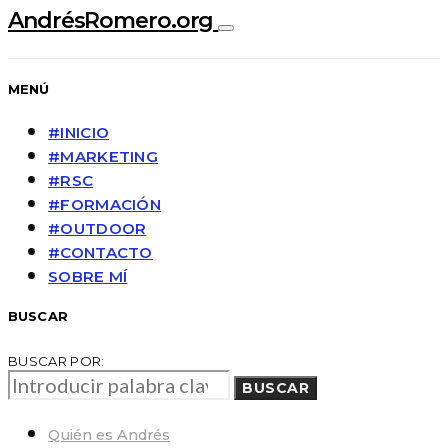
AndrésRomero.org
MENÚ
#INICIO
#MARKETING
#RSC
#FORMACIÓN
#OUTDOOR
#CONTACTO
SOBRE MÍ
BUSCAR
BUSCAR POR:
BUSCAR
Quién es Andrés