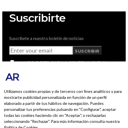
Suscribirte
Suscríbete a nuestro boletín de noticias
SUSCRIBIR
AL MARCAR ESTA CASILLA, CONFIRMA QUE HA
LEÍDO Y ACEPTA NUESTROS TÉRMINOS DE USO CON
RESPECTO AL ALMACENAMIENTO DE LOS DATOS
ENVIADOS A TRAVÉS DE ESTE FORMULARIO.
AndrésRomero.org
Utilizamos cookies propias y de terceros con fines analíticos y para
mostrarte publicidad personalizada en función de un perfil
#INICIO
elaborado a partir de tus hábitos de navegación. Puedes
#MARKETING
personalizar tus preferencias pulsando en "Configurar", aceptar
#RSC
todas las cookies haciendo clic en "Aceptar", o rechazarlas
#FORMACIÓN
seleccionando "Rechazar". Para más información consulta nuestra
#OUTDOOR
Política de Cookies
.