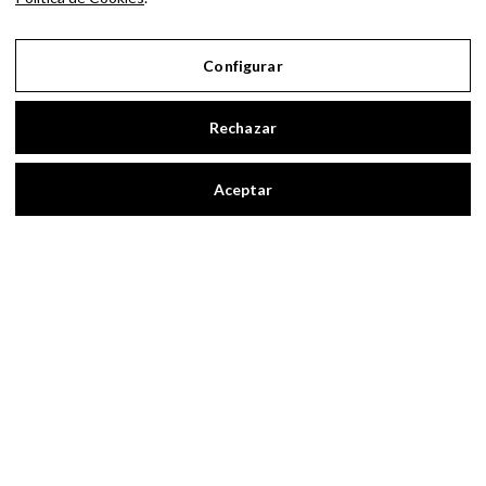
#CONTACTO
SOBRE MÍ
Configurar
Blog personal y profesional de Andrés
Romero. Experiencias personales y
Rechazar
profesionales de una persona que disfruta
con lo que hace cada día
Aceptar
BUSCAR POR:
BUSCAR
Ingresa las palabras de la búsqueda y presiona
Enter.
Aviso Legal
Política de Privacidad
Política de Cookies
Configurar