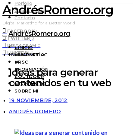
Porfolio
AndrésRomero.org
Colaboración
Contacto
Digital Marketing for a Better World
FACEBOOK
0
AndrésRomero.org
TWITTER
0
INSTAGRAM
0
#INICIO
LINKEDIN
0
INFOGRAFÍA
#MARKETING
#RSC
#FORMACIÓN
Ideas para generar
#OUTDOOR
contenidos en tu web
#CONTACTO
SOBRE MÍ
19 NOVIEMBRE, 2012
ANDRÉS ROMERO