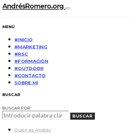
AndrésRomero.org
MENÚ
#INICIO
#MARKETING
#RSC
#FORMACIÓN
#OUTDOOR
#CONTACTO
SOBRE MÍ
BUSCAR
BUSCAR POR:
BUSCAR
Quién es Andrés