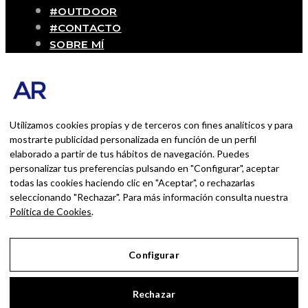
#OUTDOOR
#CONTACTO
SOBRE MÍ
Blog personal y profesional de Andrés
Romero. Experiencias personales y
profesionales de una persona que disfruta
con lo que hace cada día
Utilizamos cookies propias y de terceros con fines analíticos y para
mostrarte publicidad personalizada en función de un perfil
elaborado a partir de tus hábitos de navegación. Puedes
BUSCAR POR:
personalizar tus preferencias pulsando en "Configurar", aceptar
BUSCAR
todas las cookies haciendo clic en "Aceptar", o rechazarlas
seleccionando "Rechazar". Para más información consulta nuestra
Ingresa las palabras de la búsqueda y presiona
Política de Cookies
.
Enter.
Configurar
Aviso Legal
Rechazar
Política de Privacidad