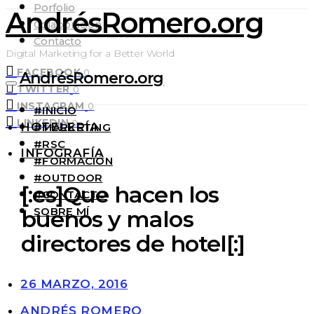
Porfolio
AndrésRomero.org
Colaboración
Contacto
Digital Marketing for a Better World
FACEBOOK
0
AndrésRomero.org
TWITTER
0
INSTAGRAM
0
#INICIO
LINKEDIN
0
HOTELERÍA
#MARKETING
#RSC
INFOGRAFÍA
#FORMACIÓN
#OUTDOOR
[:es]Que hacen los
#CONTACTO
SOBRE MÍ
buenos y malos
directores de hotel[:]
26 MARZO, 2016
ANDRÉS ROMERO