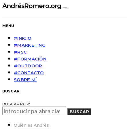
AndrésRomero.org
MENÚ
#INICIO
#MARKETING
#RSC
#FORMACIÓN
#OUTDOOR
#CONTACTO
SOBRE MÍ
BUSCAR
BUSCAR POR:
BUSCAR
Quién es Andrés