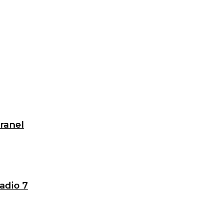
granel
adio 7