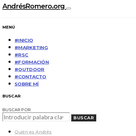
AndrésRomero.org
MENÚ
#INICIO
#MARKETING
#RSC
#FORMACIÓN
#OUTDOOR
#CONTACTO
SOBRE MÍ
BUSCAR
BUSCAR POR:
BUSCAR
Quién es Andrés