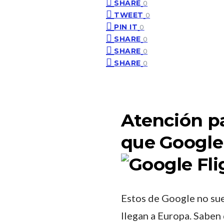
SHARE
0
TWEET
0
PIN IT
0
SHARE
0
SHARE
0
SHARE
0
Atención p
que Google 
Estos de Google no sue
llegan a Europa. Saben