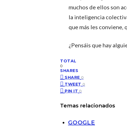
muchos de ellos son ac
la inteligencia colecti
que más les conviene, q
¿Pensáis que hay algui
TOTAL
0
SHARES
SHARE
0
TWEET
0
PIN IT
0
Temas relacionados
GOOGLE