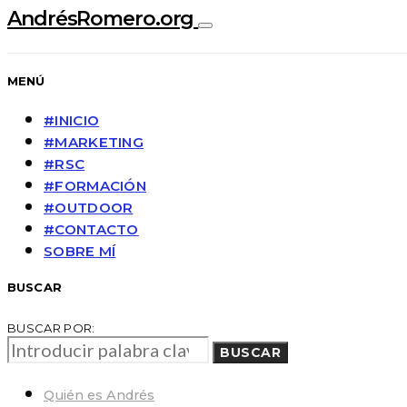
AndrésRomero.org
MENÚ
#INICIO
#MARKETING
#RSC
#FORMACIÓN
#OUTDOOR
#CONTACTO
SOBRE MÍ
BUSCAR
BUSCAR POR:
BUSCAR
Quién es Andrés