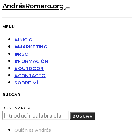
AndrésRomero.org
MENÚ
#INICIO
#MARKETING
#RSC
#FORMACIÓN
#OUTDOOR
#CONTACTO
SOBRE MÍ
BUSCAR
BUSCAR POR:
BUSCAR
Quién es Andrés