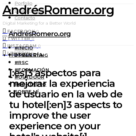
Porfolio
AndrésRomero.org
Colaboración
Contacto
Digital Marketing for a Better World
FACEBOOK
0
AndrésRomero.org
TWITTER
0
INSTAGRAM
0
#INICIO
LINKEDIN
0
HOTELERÍA
#MARKETING
#RSC
#FORMACIÓN
[:es]3 aspectos para
#OUTDOOR
mejorar la experiencia
#CONTACTO
de usuario en la web de
SOBRE MÍ
tu hotel[:en]3 aspects to
improve the user
experience on your