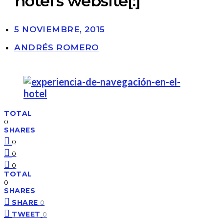
hotel’s website[:]
5 NOVIEMBRE, 2015
ANDRÉS ROMERO
TOTAL
0
SHARES
0
0
0
TOTAL
0
SHARES
SHARE
0
TWEET
0