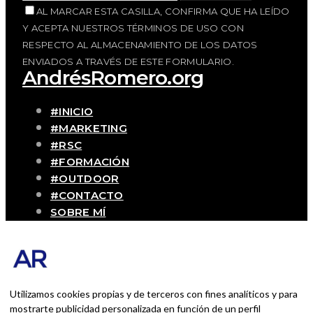
AL MARCAR ESTA CASILLA, CONFIRMA QUE HA LEÍDO
Y ACEPTA NUESTROS TÉRMINOS DE USO CON
RESPECTO AL ALMACENAMIENTO DE LOS DATOS
ENVIADOS A TRAVÉS DE ESTE FORMULARIO.
AndrésRomero.org
#INICIO
#MARKETING
#RSC
#FORMACIÓN
#OUTDOOR
#CONTACTO
SOBRE MÍ
Blog personal y profesional de Andrés
Romero. Experiencias personales y
profesionales de una persona que disfruta
con lo que hace cada día
Utilizamos cookies propias y de terceros con fines analíticos y para
mostrarte publicidad personalizada en función de un perfil