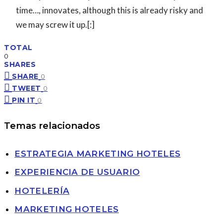
time…, innovates, although this is already risky and
we may screw it up.[:]
TOTAL
0
SHARES
SHARE
0
TWEET
0
PIN IT
0
Temas relacionados
ESTRATEGIA MARKETING HOTELES
EXPERIENCIA DE USUARIO
HOTELERÍA
MARKETING HOTELES