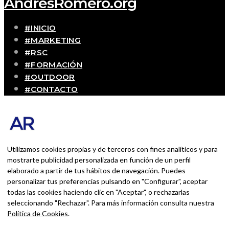
AndrésRomero.org
#INICIO
#MARKETING
#RSC
#FORMACIÓN
#OUTDOOR
#CONTACTO
SOBRE MÍ
Blog personal y profesional de Andrés Romero.
Experiencias personales y profesionales de una
persona que disfruta con lo que hace cada día
Utilizamos cookies propias y de terceros con fines analíticos y para
mostrarte publicidad personalizada en función de un perfil
elaborado a partir de tus hábitos de navegación. Puedes
BUSCAR POR:
personalizar tus preferencias pulsando en "Configurar", aceptar
BUSCAR
todas las cookies haciendo clic en "Aceptar", o rechazarlas
seleccionando "Rechazar". Para más información consulta nuestra
Ingresa las palabras de la búsqueda y presiona
Política de Cookies
.
Enter.