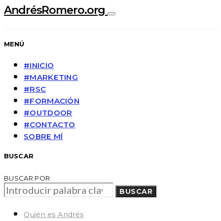
AndrésRomero.org
MENÚ
#INICIO
#MARKETING
#RSC
#FORMACIÓN
#OUTDOOR
#CONTACTO
SOBRE MÍ
BUSCAR
BUSCAR POR:
BUSCAR
Quién es Andrés