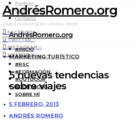
Porfolio
AndrésRomero.org
Colaboración
Contacto
Digital Marketing for a Better World
FACEBOOK
0
AndrésRomero.org
TWITTER
0
INSTAGRAM
0
#INICIO
LINKEDIN
0
MARKETING TURÍSTICO
#MARKETING
#RSC
#FORMACIÓN
5 nuevas tendencias
#OUTDOOR
sobre viajes
#CONTACTO
SOBRE MÍ
5 FEBRERO, 2013
ANDRÉS ROMERO