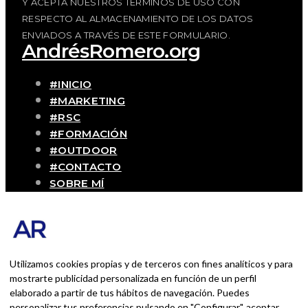
Y ACEPTA NUESTROS TÉRMINOS DE USO CON
RESPECTO AL ALMACENAMIENTO DE LOS DATOS
ENVIADOS A TRAVÉS DE ESTE FORMULARIO.
AndrésRomero.org
#INICIO
#MARKETING
#RSC
#FORMACIÓN
#OUTDOOR
#CONTACTO
SOBRE MÍ
Blog personal y profesional de Andrés
Romero. Experiencias personales y
profesionales de una persona que disfruta
con lo que hace cada día
Utilizamos cookies propias y de terceros con fines analíticos y para
mostrarte publicidad personalizada en función de un perfil
elaborado a partir de tus hábitos de navegación. Puedes
BUSCAR POR:
personalizar tus preferencias pulsando en "Configurar", aceptar