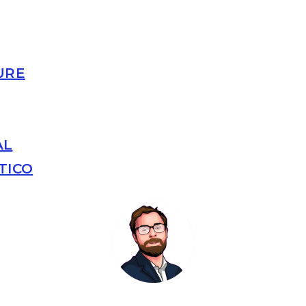
URE
AL
TICO