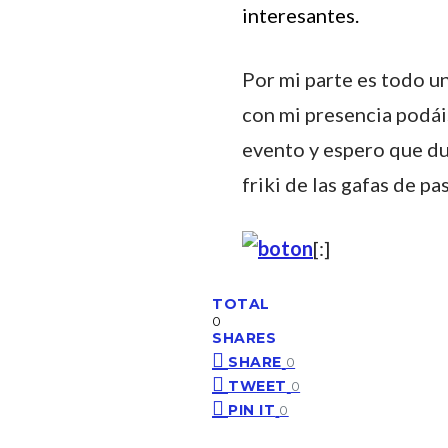
interesantes.
Por mi parte es todo un
con mi presencia podáis
evento y espero que d
friki de las gafas de p
[:]
TOTAL
0
SHARES
SHARE
0
TWEET
0
PIN IT
0