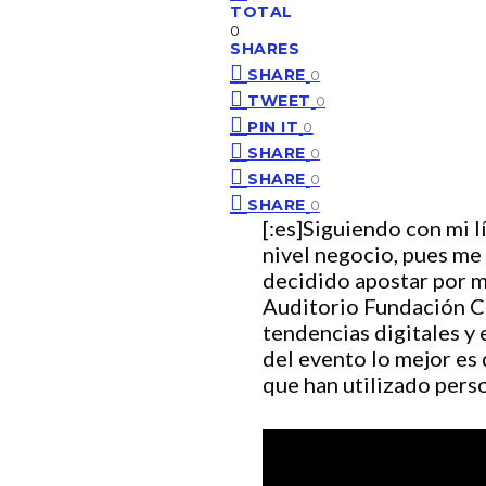
TOTAL
0
SHARES
SHARE
0
TWEET
0
PIN IT
0
SHARE
0
SHARE
0
SHARE
0
[:es]Siguiendo con mi l
nivel negocio, pues me
decidido apostar por mi
Auditorio Fundación C
tendencias digitales y 
del evento lo mejor es 
que han utilizado per