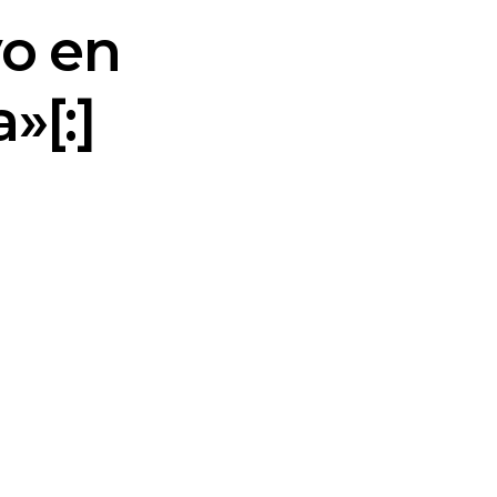
yo en
»[:]