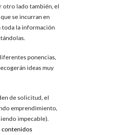
 otro lado también, el
 que se incurran en
n toda la información
tándolas.
iferentes ponencias,
 recogerán ideas muy
en de solicitud, el
gando emprendimiento,
 siendo impecable).
 contenidos