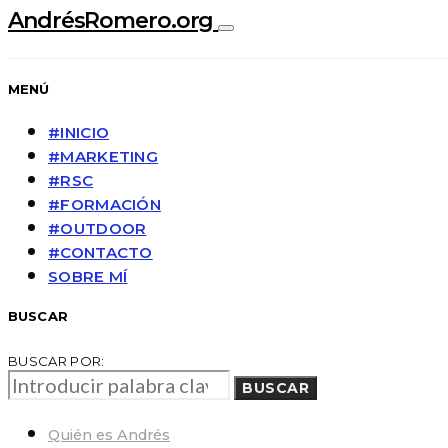
AndrésRomero.org
MENÚ
#INICIO
#MARKETING
#RSC
#FORMACIÓN
#OUTDOOR
#CONTACTO
SOBRE MÍ
BUSCAR
BUSCAR POR:
BUSCAR
Quién es Andrés