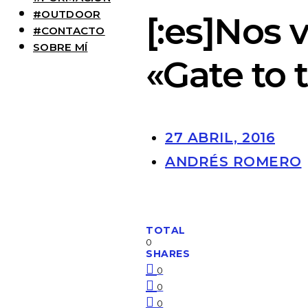
#OUTDOOR
[:es]Nos 
#CONTACTO
SOBRE MÍ
«Gate to 
27 ABRIL, 2016
ANDRÉS ROMERO
TOTAL
0
SHARES
0
0
0