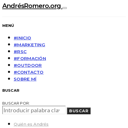
AndrésRomero.org
MENÚ
#INICIO
#MARKETING
#RSC
#FORMACIÓN
#OUTDOOR
#CONTACTO
SOBRE MÍ
BUSCAR
BUSCAR POR:
BUSCAR
Quién es Andrés