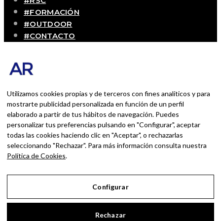
#RSC
#FORMACIÓN
#OUTDOOR
#CONTACTO
SOBRE MÍ
Blog personal y profesional de Andrés Romero.
Experiencias personales y profesionales de una
persona que disfruta con lo que hace cada día
Utilizamos cookies propias y de terceros con fines analíticos y para
mostrarte publicidad personalizada en función de un perfil
elaborado a partir de tus hábitos de navegación. Puedes
BUSCAR POR:
personalizar tus preferencias pulsando en "Configurar", aceptar
BUSCAR
todas las cookies haciendo clic en "Aceptar", o rechazarlas
seleccionando "Rechazar". Para más información consulta nuestra
Ingresa las palabras de la búsqueda y presiona
Política de Cookies
.
Enter.
Configurar
Aviso Legal
Rechazar
Política de Privacidad