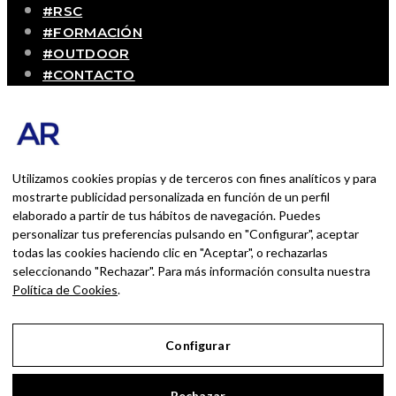
#RSC
#FORMACIÓN
#OUTDOOR
#CONTACTO
SOBRE MÍ
Blog personal y profesional de Andrés Romero.
Experiencias personales y profesionales de una
persona que disfruta con lo que hace cada día
Utilizamos cookies propias y de terceros con fines analíticos y para
mostrarte publicidad personalizada en función de un perfil
elaborado a partir de tus hábitos de navegación. Puedes
BUSCAR POR:
personalizar tus preferencias pulsando en "Configurar", aceptar
BUSCAR
todas las cookies haciendo clic en "Aceptar", o rechazarlas
seleccionando "Rechazar". Para más información consulta nuestra
Ingresa las palabras de la búsqueda y presiona
Política de Cookies
.
Enter.
Configurar
Aviso Legal
Rechazar