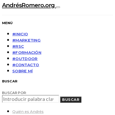
AndrésRomero.org
MENÚ
#INICIO
#MARKETING
#RSC
#FORMACIÓN
#OUTDOOR
#CONTACTO
SOBRE MÍ
BUSCAR
BUSCAR POR:
BUSCAR
Quién es Andrés