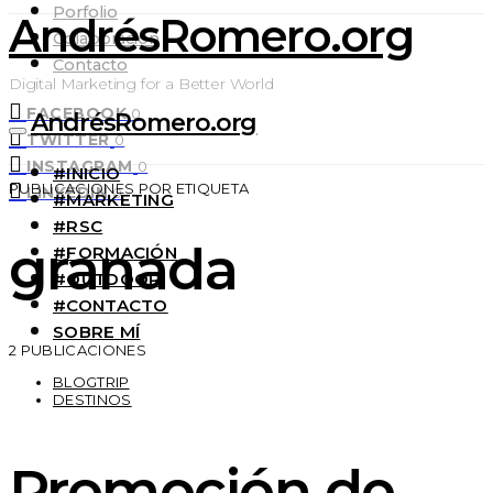
Porfolio
AndrésRomero.org
Colaboración
Contacto
Digital Marketing for a Better World
FACEBOOK
0
AndrésRomero.org
TWITTER
0
INSTAGRAM
0
#INICIO
PUBLICACIONES POR ETIQUETA
LINKEDIN
0
#MARKETING
#RSC
granada
#FORMACIÓN
#OUTDOOR
#CONTACTO
SOBRE MÍ
2 PUBLICACIONES
BLOGTRIP
DESTINOS
Promoción de