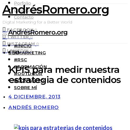
Porfolio
AndrésRomero.org
Colaboración
Contacto
Digital Marketing for a Better World
FACEBOOK
0
AndrésRomero.org
TWITTER
0
INSTAGRAM
0
#INICIO
LINKEDIN
0
SEO
#MARKETING
#RSC
#FORMACIÓN
KPIS para medir nuestra
#OUTDOOR
estrategia de contenidos
#CONTACTO
SOBRE MÍ
4 DICIEMBRE, 2013
ANDRÉS ROMERO