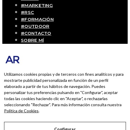
#MARKETING
#RSC
#FORMACIÓN
#OUTDOOR
#CONTACTO
SOBRE MÍ
Blog personal y profesional de Andrés
Romero. Experiencias personales y
profesionales de una persona que disfruta
con lo que hace cada día
Utilizamos cookies propias y de terceros con fines analíticos y para
mostrarte publicidad personalizada en función de un perfil
elaborado a partir de tus hábitos de navegación. Puedes
BUSCAR POR:
personalizar tus preferencias pulsando en "Configurar", aceptar
BUSCAR
todas las cookies haciendo clic en "Aceptar", o rechazarlas
seleccionando "Rechazar". Para más información consulta nuestra
Ingresa las palabras de la búsqueda y presiona
Política de Cookies
.
Enter.
Configurar