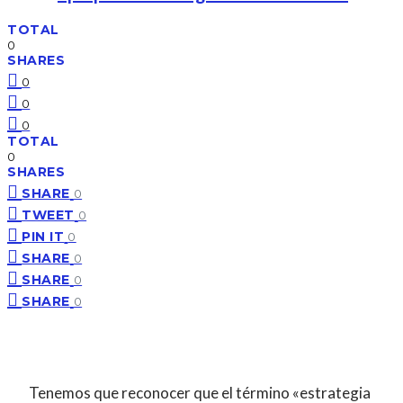
TOTAL
0
SHARES
0
0
0
TOTAL
0
SHARES
SHARE
0
TWEET
0
PIN IT
0
SHARE
0
SHARE
0
SHARE
0
Tenemos que reconocer que el término «estrategia