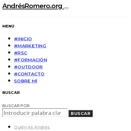
AndrésRomero.org
MENÚ
#INICIO
#MARKETING
#RSC
#FORMACIÓN
#OUTDOOR
#CONTACTO
SOBRE MÍ
BUSCAR
BUSCAR POR:
BUSCAR
Quién es Andrés