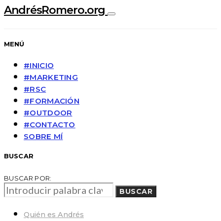
AndrésRomero.org
MENÚ
#INICIO
#MARKETING
#RSC
#FORMACIÓN
#OUTDOOR
#CONTACTO
SOBRE MÍ
BUSCAR
BUSCAR POR:
BUSCAR
Quién es Andrés