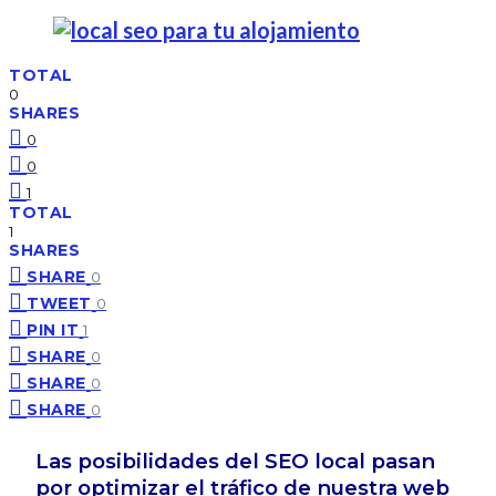
TOTAL
0
SHARES
0
0
1
TOTAL
1
SHARES
SHARE
0
TWEET
0
PIN IT
1
SHARE
0
SHARE
0
SHARE
0
Las posibilidades del SEO local pasan
por optimizar el tráfico de nuestra web