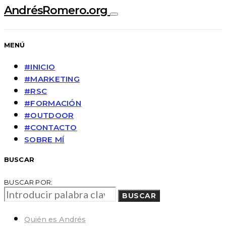
AndrésRomero.org
MENÚ
#INICIO
#MARKETING
#RSC
#FORMACIÓN
#OUTDOOR
#CONTACTO
SOBRE MÍ
BUSCAR
BUSCAR POR:
BUSCAR
Quién es Andrés