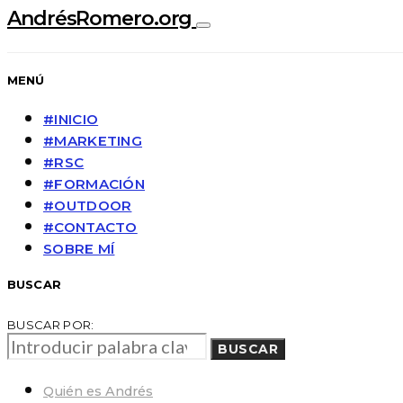
AndrésRomero.org
MENÚ
#INICIO
#MARKETING
#RSC
#FORMACIÓN
#OUTDOOR
#CONTACTO
SOBRE MÍ
BUSCAR
BUSCAR POR:
BUSCAR
Quién es Andrés