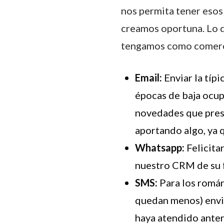
nos permita tener esos
creamos oportuna. Lo q
tengamos como comerci
Email:
Enviar la típ
épocas de baja ocup
novedades que prese
aportando algo, ya 
Whatsapp:
Felicita
nuestro CRM de su f
SMS:
Para los romá
quedan menos) envia
haya atendido ante