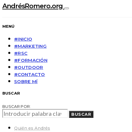
AndrésRomero.org
MENÚ
#INICIO
#MARKETING
#RSC
#FORMACIÓN
#OUTDOOR
#CONTACTO
SOBRE MÍ
BUSCAR
BUSCAR POR:
BUSCAR
Quién es Andrés