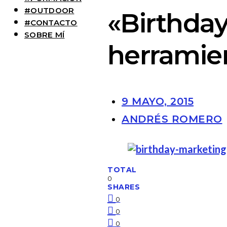
#OUTDOOR
«Birthda
#CONTACTO
SOBRE MÍ
herramie
9 MAYO, 2015
ANDRÉS ROMERO
TOTAL
0
SHARES
0
0
0