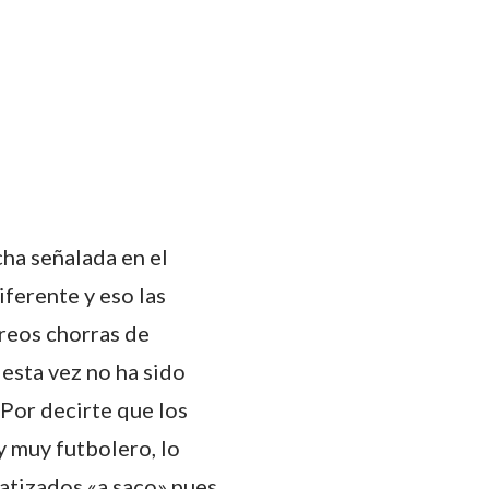
cha señalada en el
iferente y eso las
rreos chorras de
esta vez no ha sido
 Por decirte que los
 muy futbolero, lo
atizados «a saco» pues