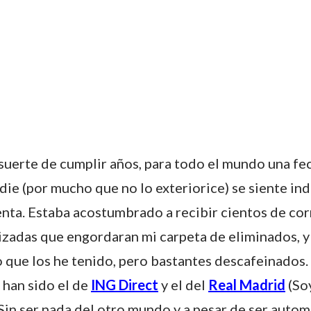
 suerte de cumplir años, para todo el mundo una fe
die (por mucho que no lo exteriorice) se siente ind
enta. Estaba acostumbrado a recibir cientos de co
izadas que engordaran mi carpeta de eliminados, y 
o que los he tenido, pero bastantes descafeinados.
han sido el de
ING Direct
y el del
Real Madrid
(Soy
Sin ser nada del otro mundo y a pesar de ser autom