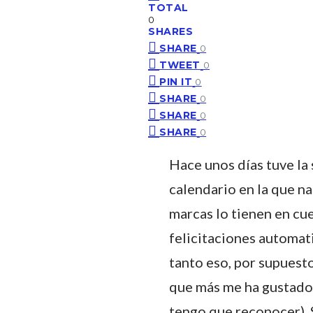
TOTAL
0
SHARES
SHARE
0
TWEET
0
PIN IT
0
SHARE
0
SHARE
0
SHARE
0
Hace unos días tuve la
calendario en la que na
marcas lo tienen en cu
felicitaciones automat
tanto eso, por supuest
que más me ha gustado 
tengo que reconocer). 