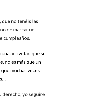
 que no tenéis las
ino de marcar un
 de cumpleaños.
o una actividad que se
os, no es más que un
us que muchas veces
as…
tu derecho, yo seguiré