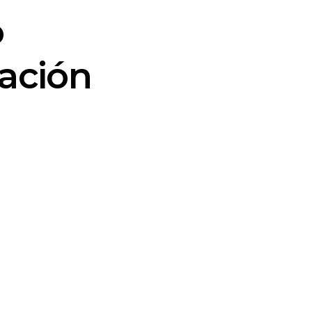
o
ación