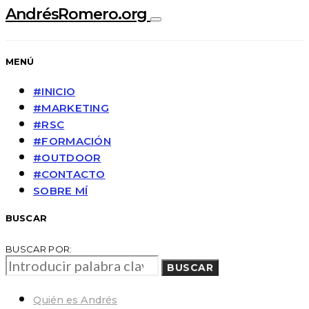
AndrésRomero.org
MENÚ
#INICIO
#MARKETING
#RSC
#FORMACIÓN
#OUTDOOR
#CONTACTO
SOBRE MÍ
BUSCAR
BUSCAR POR:
BUSCAR
Quién es Andrés