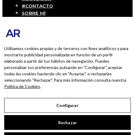
#CONTACTO
SOBRE MÍ
Blog personal y profesional de Andrés
Romero. Experiencias personales y
profesionales de una persona que disfruta
con lo que hace cada día
Utilizamos cookies propias y de terceros con fines analíticos y para
mostrarte publicidad personalizada en función de un perfil
elaborado a partir de tus hábitos de navegación. Puedes
BUSCAR POR:
personalizar tus preferencias pulsando en "Configurar", aceptar
BUSCAR
todas las cookies haciendo clic en "Aceptar", o rechazarlas
seleccionando "Rechazar". Para más información consulta nuestra
Ingresa las palabras de la búsqueda y presiona
Política de Cookies
.
Enter.
Configurar
Aviso Legal
Rechazar
Política de Privacidad
Política de Cookies