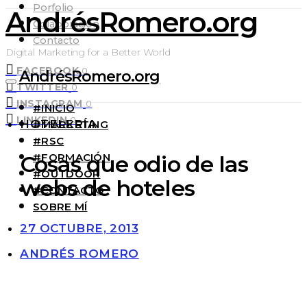
Porfolio
AndrésRomero.org
Colaboración
Contacto
Digital Marketing for a Better World
FACEBOOK
0
AndrésRomero.org
TWITTER
0
INSTAGRAM
0
#INICIO
LINKEDIN
0
HOTELERÍA
#MARKETING
#RSC
#FORMACIÓN
Cosas que odio de las
#OUTDOOR
webs de hoteles
#CONTACTO
SOBRE MÍ
27 OCTUBRE, 2013
ANDRÉS ROMERO