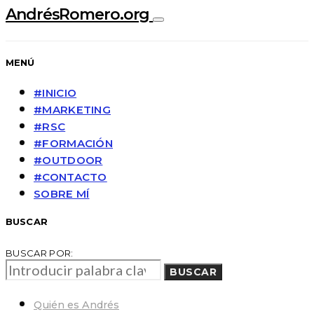
AndrésRomero.org
MENÚ
#INICIO
#MARKETING
#RSC
#FORMACIÓN
#OUTDOOR
#CONTACTO
SOBRE MÍ
BUSCAR
BUSCAR POR:
BUSCAR
Quién es Andrés