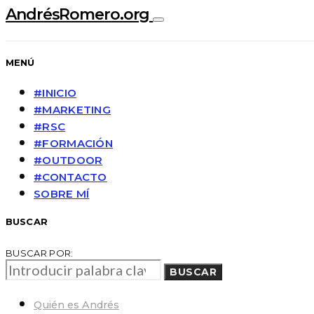
AndrésRomero.org
MENÚ
#INICIO
#MARKETING
#RSC
#FORMACIÓN
#OUTDOOR
#CONTACTO
SOBRE MÍ
BUSCAR
BUSCAR POR:
BUSCAR
Quién es Andrés