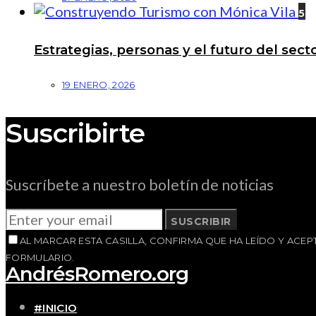
5
Estrategias, personas y el futuro del se
19 ENERO, 2026
Suscribirte
Suscríbete a nuestro boletín de noticias
SUSCRIBIR
AL MARCAR ESTA CASILLA, CONFIRMA QUE HA LEÍDO Y AC
FORMULARIO.
AndrésRomero.org
#INICIO