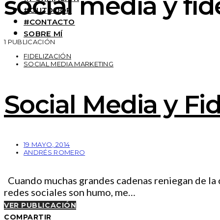
social media y fid
#OUTDOOR
#CONTACTO
SOBRE MÍ
1 PUBLICACIÓN
FIDELIZACIÓN
SOCIAL MEDIA MARKETING
Social Media y Fid
19 MAYO, 2014
ANDRÉS ROMERO
Cuando muchas grandes cadenas reniegan de la com
redes sociales son humo, me…
VER PUBLICACIÓN
COMPARTIR