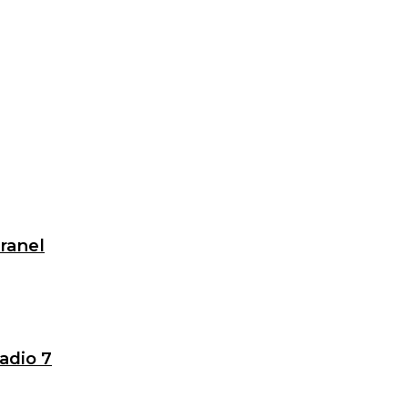
granel
adio 7