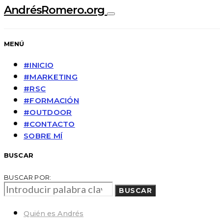
AndrésRomero.org
MENÚ
#INICIO
#MARKETING
#RSC
#FORMACIÓN
#OUTDOOR
#CONTACTO
SOBRE MÍ
BUSCAR
BUSCAR POR:
BUSCAR
Quién es Andrés