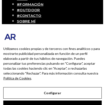
#FORMACIÓN
#OUTDOOR
#CONTACTO
SOBRE MÍ
Blog personal y profesional de Andrés
Romero. Experiencias personales y
profesionales de una persona que disfruta
con lo que hace cada día
Utilizamos cookies propias y de terceros con fines analíticos y para
mostrarte publicidad personalizada en función de un perfil
elaborado a partir de tus hábitos de navegación. Puedes
BUSCAR POR:
personalizar tus preferencias pulsando en "Configurar", aceptar
BUSCAR
todas las cookies haciendo clic en "Aceptar", o rechazarlas
seleccionando "Rechazar". Para más información consulta nuestra
Ingresa las palabras de la búsqueda y presiona
Política de Cookies
.
Enter.
Configurar
Aviso Legal