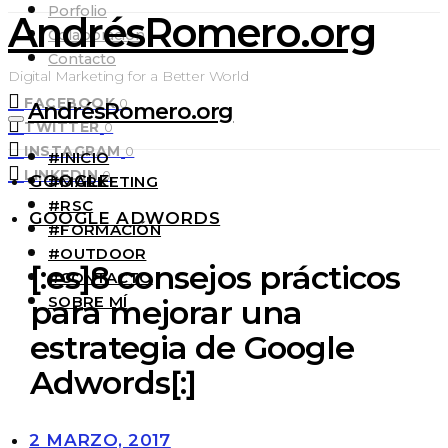
Porfolio
AndrésRomero.org
Colaboración
Contacto
Digital Marketing for a Better World
FACEBOOK
0
AndrésRomero.org
TWITTER
0
INSTAGRAM
0
#INICIO
LINKEDIN
0
GOOGLE
#MARKETING
#RSC
GOOGLE ADWORDS
#FORMACIÓN
#OUTDOOR
[:es]8 consejos prácticos
#CONTACTO
SOBRE MÍ
para mejorar una
estrategia de Google
Adwords[:]
2 MARZO, 2017