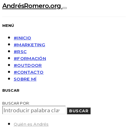
AndrésRomero.org
MENÚ
#INICIO
#MARKETING
#RSC
#FORMACIÓN
#OUTDOOR
#CONTACTO
SOBRE MÍ
BUSCAR
BUSCAR POR:
BUSCAR
Quién es Andrés