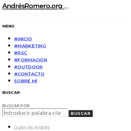
AndrésRomero.org
MENÚ
#INICIO
#MARKETING
#RSC
#FORMACIÓN
#OUTDOOR
#CONTACTO
SOBRE MÍ
BUSCAR
BUSCAR POR:
BUSCAR
Quién es Andrés