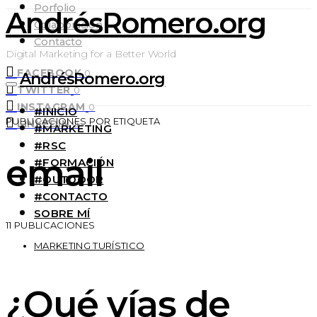
Porfolio
AndrésRomero.org
Colaboración
Contacto
Digital Marketing for a Better World
FACEBOOK
0
AndrésRomero.org
TWITTER
0
INSTAGRAM
0
#INICIO
PUBLICACIONES POR ETIQUETA
LINKEDIN
0
#MARKETING
#RSC
email
#FORMACIÓN
#OUTDOOR
#CONTACTO
SOBRE MÍ
11 PUBLICACIONES
MARKETING TURÍSTICO
¿Qué vías de