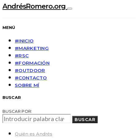
AndrésRomero.org
MENÚ
#INICIO
#MARKETING
#RSC
#FORMACIÓN
#OUTDOOR
#CONTACTO
SOBRE MÍ
BUSCAR
BUSCAR POR:
BUSCAR
Quién es Andrés