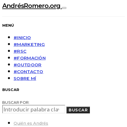
AndrésRomero.org
MENÚ
#INICIO
#MARKETING
#RSC
#FORMACIÓN
#OUTDOOR
#CONTACTO
SOBRE MÍ
BUSCAR
BUSCAR POR:
BUSCAR
Quién es Andrés