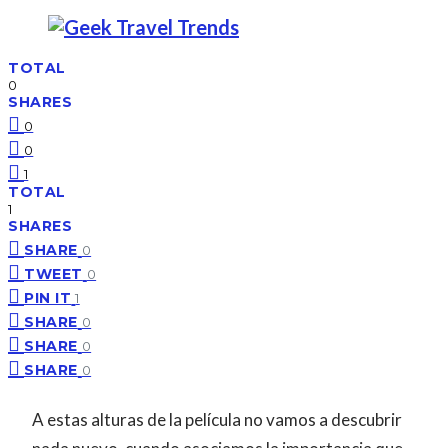
TOTAL
0
SHARES
0
0
1
TOTAL
1
SHARES
SHARE
0
TWEET
0
PIN IT
1
SHARE
0
SHARE
0
SHARE
0
A estas alturas de la película no vamos a descubrir