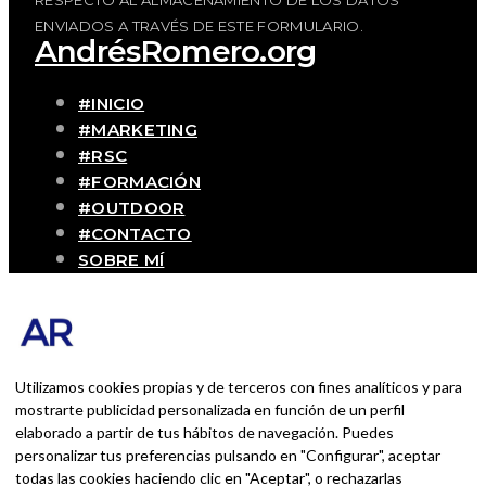
ENVIADOS A TRAVÉS DE ESTE FORMULARIO.
AndrésRomero.org
#INICIO
#MARKETING
#RSC
#FORMACIÓN
#OUTDOOR
#CONTACTO
SOBRE MÍ
Blog personal y profesional de Andrés
Romero. Experiencias personales y
profesionales de una persona que disfruta
con lo que hace cada día
Utilizamos cookies propias y de terceros con fines analíticos y para
mostrarte publicidad personalizada en función de un perfil
elaborado a partir de tus hábitos de navegación. Puedes
BUSCAR POR:
personalizar tus preferencias pulsando en "Configurar", aceptar
BUSCAR
todas las cookies haciendo clic en "Aceptar", o rechazarlas