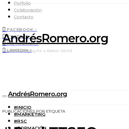
Porfolio
Colaboración
Contacto
FACEBOOK
0
AndrésRomero.org
TWITTER
0
INSTAGRAM
0
LINKEDIN
Digital Marketing for a Better World
0
AndrésRomero.org
#INICIO
PUBLICACIONES POR ETIQUETA
#MARKETING
#RSC
#FORMACIÓN