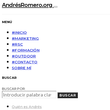
AndrésRomero.org
MENÚ
#INICIO
#MARKETING
#RSC
#FORMACIÓN
#OUTDOOR
#CONTACTO
SOBRE MÍ
BUSCAR
BUSCAR POR:
BUSCAR
Quién es Andrés