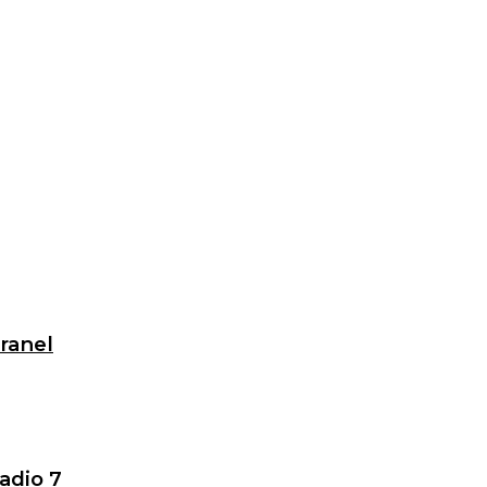
granel
adio 7