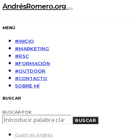
AndrésRomero.org
MENÚ
#INICIO
#MARKETING
#RSC
#FORMACIÓN
#OUTDOOR
#CONTACTO
SOBRE MÍ
BUSCAR
BUSCAR POR:
BUSCAR
Quién es Andrés