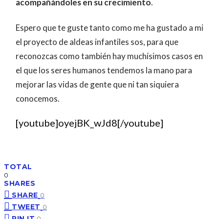
acompañándoles en su crecimiento
.
Espero que te guste tanto como me ha gustado a mi
el proyecto de aldeas infantiles sos, para que
reconozcas como también hay muchísimos casos en
el que los seres humanos tendemos la mano para
mejorar las vidas de gente que ni tan siquiera
conocemos.
[youtube]oyejBK_wJd8[/youtube]
TOTAL
0
SHARES
SHARE
0
TWEET
0
PIN IT
0