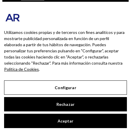
Blog personal y profesional de Andrés
Romero. Experiencias personales y
profesionales de una persona que disfruta
con lo que hace cada día
Utilizamos cookies propias y de terceros con fines analíticos y para
mostrarte publicidad personalizada en función de un perfil
elaborado a partir de tus hábitos de navegación. Puedes
BUSCAR POR:
personalizar tus preferencias pulsando en "Configurar", aceptar
BUSCAR
todas las cookies haciendo clic en "Aceptar", o rechazarlas
seleccionando "Rechazar". Para más información consulta nuestra
Ingresa las palabras de la búsqueda y presiona
Política de Cookies
.
Enter.
Configurar
Aviso Legal
Rechazar
Política de Privacidad
Política de Cookies
Aceptar
Configurar