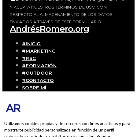
Y ACEPTA NUESTROS TÉRMINOS DE USO CON
RESPECTO AL ALMACENAMIENTO DE LOS DATOS
ENVIADOS A TRAVÉS DE ESTE FORMULARIO.
AndrésRomero.org
#INICIO
#MARKETING
#RSC
#FORMACIÓN
#OUTDOOR
#CONTACTO
SOBRE MÍ
Blog personal y profesional de Andrés
Romero. Experiencias personales y
profesionales de una persona que disfruta
con lo que hace cada día
Utilizamos cookies propias y de terceros con fines analíticos y para
mostrarte publicidad personalizada en función de un perfil
elaborado a partir de tus hábitos de navegación. Puedes