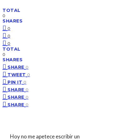
TOTAL
0
SHARES
0
0
0
TOTAL
0
SHARES
SHARE
0
TWEET
0
PIN IT
0
SHARE
0
SHARE
0
SHARE
0
Hoy no me apetece escribir un