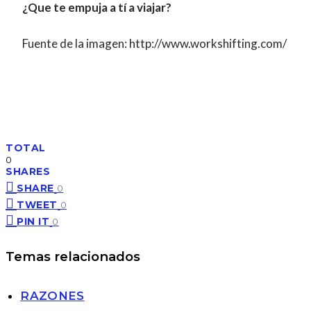
¿Que te empuja a tí a viajar?
Fuente de la imagen: http://www.workshifting.com/
TOTAL
0
SHARES
SHARE
0
TWEET
0
PIN IT
0
Temas relacionados
RAZONES