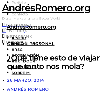
Porfolio
AndrésRomero.org
Colaboración
Contacto
Digital Marketing for a Better World
FACEBOOK
0
AndrésRomero.org
TWITTER
0
INSTAGRAM
0
#INICIO
LINKEDIN
0
OPINIÓN PERSONAL
#MARKETING
#RSC
#FORMACIÓN
¿Qué tiene esto de viajar
#OUTDOOR
que tanto nos mola?
#CONTACTO
SOBRE MÍ
26 MARZO, 2014
ANDRÉS ROMERO