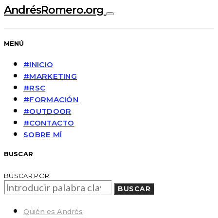
AndrésRomero.org
MENÚ
#INICIO
#MARKETING
#RSC
#FORMACIÓN
#OUTDOOR
#CONTACTO
SOBRE MÍ
BUSCAR
BUSCAR POR:
BUSCAR
Quién es Andrés