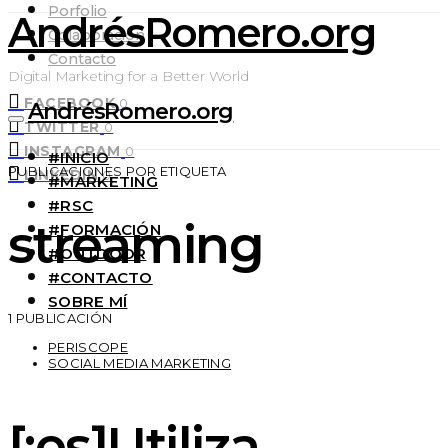
Porfolio
AndrésRomero.org
Colaboración
Contacto
Digital Marketing for a Better World
FACEBOOK
0
AndrésRomero.org
TWITTER
0
INSTAGRAM
0
#INICIO
PUBLICACIONES POR ETIQUETA
LINKEDIN
0
#MARKETING
#RSC
streaming
#FORMACIÓN
#OUTDOOR
#CONTACTO
SOBRE MÍ
1 PUBLICACIÓN
PERISCOPE
SOCIAL MEDIA MARKETING
[:es]Utiliza