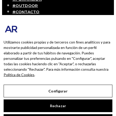
#OUTDOOR
#CONTACTO
SOBRE MÍ
Blog personal y profesional de Andrés Romero.
Experiencias personales y profesionales de una
persona que disfruta con lo que hace cada día
Utilizamos cookies propias y de terceros con fines analíticos y para
mostrarte publicidad personalizada en función de un perfil
elaborado a partir de tus hábitos de navegación. Puedes
BUSCAR POR:
personalizar tus preferencias pulsando en "Configurar", aceptar
BUSCAR
todas las cookies haciendo clic en "Aceptar", o rechazarlas
seleccionando "Rechazar". Para más información consulta nuestra
Ingresa las palabras de la búsqueda y presiona
Política de Cookies
.
Enter.
Configurar
Aviso Legal
Rechazar
Política de Privacidad
Política de Cookies