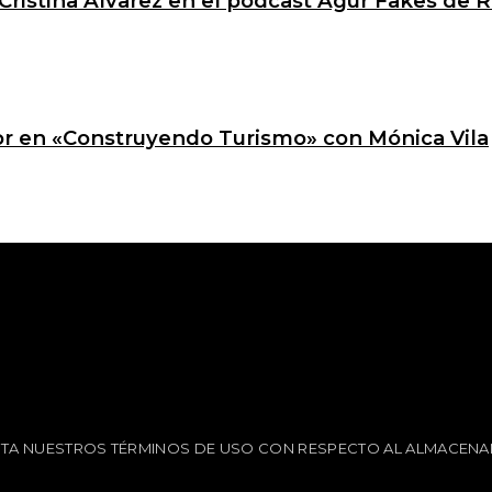
Cristina Álvarez en el podcast Agur Fakes de R
ctor en «Construyendo Turismo» con Mónica Vila
EPTA NUESTROS TÉRMINOS DE USO CON RESPECTO AL ALMACENA