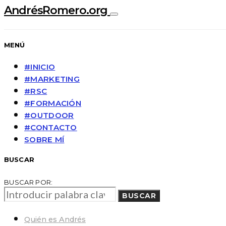
AndrésRomero.org
MENÚ
#INICIO
#MARKETING
#RSC
#FORMACIÓN
#OUTDOOR
#CONTACTO
SOBRE MÍ
BUSCAR
BUSCAR POR:
BUSCAR
Quién es Andrés