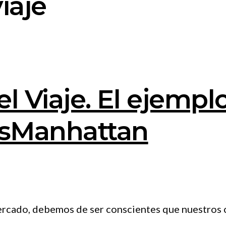
iaje
el Viaje. El ejemp
esManhattan
cado, debemos de ser conscientes que nuestros cli