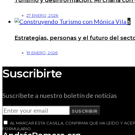
Turismo y desinformación: Mi charla con 
27 ENERO, 2026
5
Estrategias, personas y el futuro del se
19 ENERO, 2026
Suscribirte
Suscríbete a nuestro boletín de noticias
SUSCRIBIR
AL MARCAR ESTA CASILLA, CONFIRMA QUE HA LEÍDO Y AC
FORMULARIO.