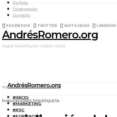
Porfolio
Colaboración
Contacto
FACEBOOK
TWITTER
INSTAGRAM
LINKEDIN
AndrésRomero.org
Digital Marketing for a Better World
AndrésRomero.org
#INICIO
PUBLICACIONES POR ETIQUETA
#MARKETING
#RSC
#FORMACIÓN