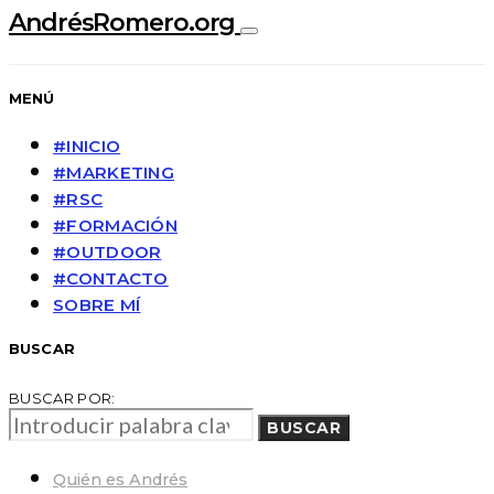
AndrésRomero.org
MENÚ
#INICIO
#MARKETING
#RSC
#FORMACIÓN
#OUTDOOR
#CONTACTO
SOBRE MÍ
BUSCAR
BUSCAR POR:
BUSCAR
Quién es Andrés