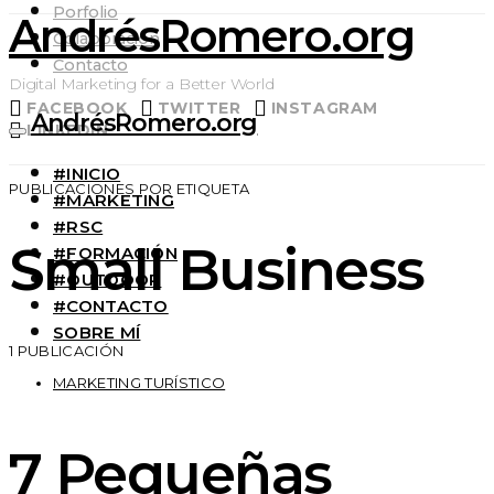
Porfolio
AndrésRomero.org
Colaboración
Contacto
Digital Marketing for a Better World
FACEBOOK
TWITTER
INSTAGRAM
AndrésRomero.org
LINKEDIN
#INICIO
PUBLICACIONES POR ETIQUETA
#MARKETING
#RSC
Small Business
#FORMACIÓN
#OUTDOOR
#CONTACTO
SOBRE MÍ
1 PUBLICACIÓN
MARKETING TURÍSTICO
7 Pequeñas