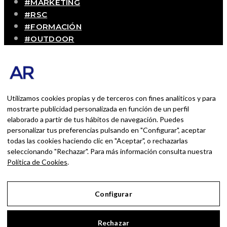
#MARKETING
#RSC
#FORMACIÓN
#OUTDOOR
#CONTACTO
SOBRE MÍ
Blog personal y profesional de Andrés Romero.
Experiencias personales y profesionales de una
Utilizamos cookies propias y de terceros con fines analíticos y para
persona que disfruta con lo que hace cada día
mostrarte publicidad personalizada en función de un perfil
elaborado a partir de tus hábitos de navegación. Puedes
personalizar tus preferencias pulsando en "Configurar", aceptar
BUSCAR POR:
todas las cookies haciendo clic en "Aceptar", o rechazarlas
BUSCAR
seleccionando "Rechazar". Para más información consulta nuestra
Política de Cookies
.
Ingresa las palabras de la búsqueda y presiona
Enter.
Configurar
Aviso Legal
Rechazar
Política de Privacidad