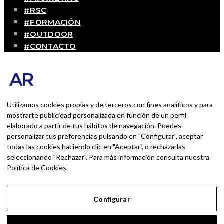
#RSC
#FORMACIÓN
#OUTDOOR
#CONTACTO
SOBRE MÍ
Blog personal y profesional de Andrés Romero.
Experiencias personales y profesionales de una
persona que disfruta con lo que hace cada día
Utilizamos cookies propias y de terceros con fines analíticos y para
mostrarte publicidad personalizada en función de un perfil
elaborado a partir de tus hábitos de navegación. Puedes
BUSCAR POR:
personalizar tus preferencias pulsando en "Configurar", aceptar
BUSCAR
todas las cookies haciendo clic en "Aceptar", o rechazarlas
seleccionando "Rechazar". Para más información consulta nuestra
Ingresa las palabras de la búsqueda y presiona
Política de Cookies
.
Enter.
Configurar
Aviso Legal