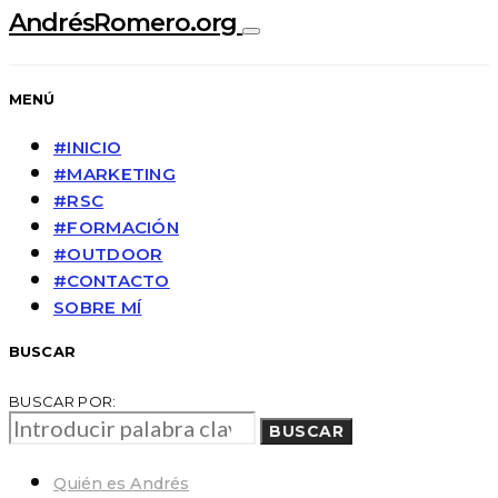
AndrésRomero.org
MENÚ
#INICIO
#MARKETING
#RSC
#FORMACIÓN
#OUTDOOR
#CONTACTO
SOBRE MÍ
BUSCAR
BUSCAR POR:
BUSCAR
Quién es Andrés