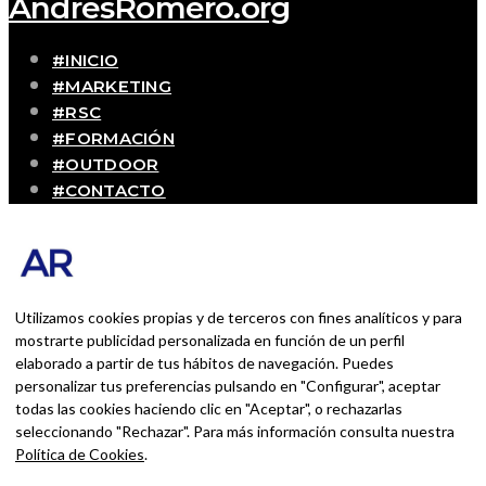
AndrésRomero.org
#INICIO
#MARKETING
#RSC
#FORMACIÓN
#OUTDOOR
#CONTACTO
SOBRE MÍ
Blog personal y profesional de Andrés Romero.
Experiencias personales y profesionales de una
persona que disfruta con lo que hace cada día
Utilizamos cookies propias y de terceros con fines analíticos y para
mostrarte publicidad personalizada en función de un perfil
elaborado a partir de tus hábitos de navegación. Puedes
BUSCAR POR:
personalizar tus preferencias pulsando en "Configurar", aceptar
BUSCAR
todas las cookies haciendo clic en "Aceptar", o rechazarlas
seleccionando "Rechazar". Para más información consulta nuestra
Ingresa las palabras de la búsqueda y presiona
Política de Cookies
.
Enter.