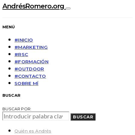
AndrésRomero.org
MENÚ
#INICIO
#MARKETING
#RSC
#FORMACIÓN
#OUTDOOR
#CONTACTO
SOBRE MÍ
BUSCAR
BUSCAR POR:
BUSCAR
Quién es Andrés