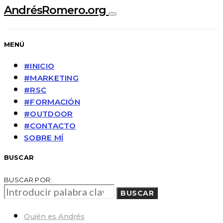
AndrésRomero.org
MENÚ
#INICIO
#MARKETING
#RSC
#FORMACIÓN
#OUTDOOR
#CONTACTO
SOBRE MÍ
BUSCAR
BUSCAR POR:
BUSCAR
Quién es Andrés