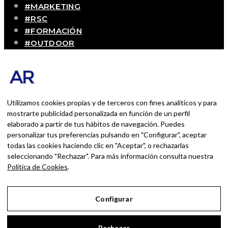
#MARKETING
#RSC
#FORMACIÓN
#OUTDOOR
#CONTACTO
SOBRE MÍ
Blog personal y profesional de Andrés Romero.
Experiencias personales y profesionales de una
Utilizamos cookies propias y de terceros con fines analíticos y para
persona que disfruta con lo que hace cada día
mostrarte publicidad personalizada en función de un perfil
elaborado a partir de tus hábitos de navegación. Puedes
personalizar tus preferencias pulsando en "Configurar", aceptar
BUSCAR POR:
todas las cookies haciendo clic en "Aceptar", o rechazarlas
BUSCAR
seleccionando "Rechazar". Para más información consulta nuestra
Política de Cookies
.
Ingresa las palabras de la búsqueda y presiona
Enter.
Configurar
Aviso Legal
Rechazar