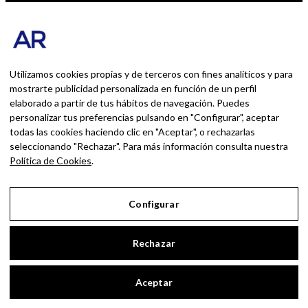
SOBRE MÍ
Blog personal y profesional de Andrés Romero.
Experiencias personales y profesionales de una
persona que disfruta con lo que hace cada día
Utilizamos cookies propias y de terceros con fines analíticos y para
mostrarte publicidad personalizada en función de un perfil
elaborado a partir de tus hábitos de navegación. Puedes
BUSCAR POR:
personalizar tus preferencias pulsando en "Configurar", aceptar
BUSCAR
todas las cookies haciendo clic en "Aceptar", o rechazarlas
seleccionando "Rechazar". Para más información consulta nuestra
Ingresa las palabras de la búsqueda y presiona
Política de Cookies
.
Enter.
Configurar
Aviso Legal
Rechazar
Política de Privacidad
Política de Cookies
Aceptar
Configurar