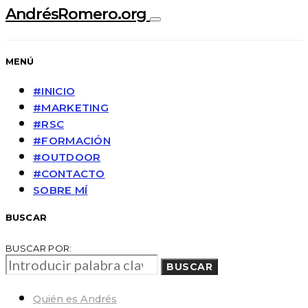
AndrésRomero.org
MENÚ
#INICIO
#MARKETING
#RSC
#FORMACIÓN
#OUTDOOR
#CONTACTO
SOBRE MÍ
BUSCAR
BUSCAR POR:
BUSCAR
Quién es Andrés