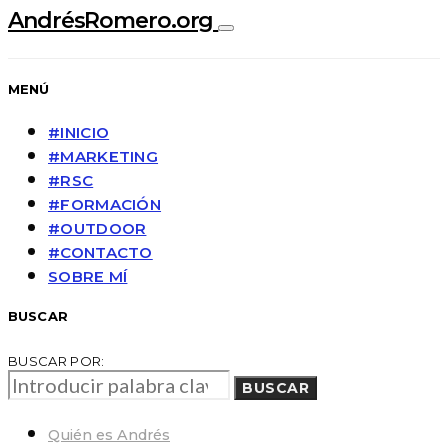
AndrésRomero.org
MENÚ
#INICIO
#MARKETING
#RSC
#FORMACIÓN
#OUTDOOR
#CONTACTO
SOBRE MÍ
BUSCAR
BUSCAR POR:
BUSCAR
Quién es Andrés