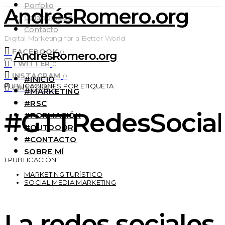
Porfolio
AndrésRomero.org
Colaboración
Contacto
Digital Marketing for a Better World
FACEBOOK
0
AndrésRomero.org
TWITTER
0
INSTAGRAM
0
#INICIO
PUBLICACIONES POR ETIQUETA
LINKEDIN
0
#MARKETING
#RSC
#GTTRedesSocial
#FORMACIÓN
#OUTDOOR
#CONTACTO
SOBRE MÍ
1 PUBLICACIÓN
MARKETING TURÍSTICO
SOCIAL MEDIA MARKETING
La redes sociales