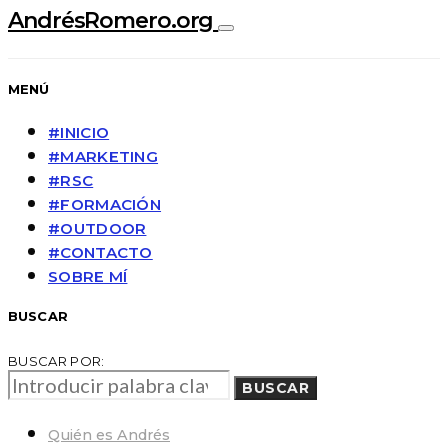
AndrésRomero.org
MENÚ
#INICIO
#MARKETING
#RSC
#FORMACIÓN
#OUTDOOR
#CONTACTO
SOBRE MÍ
BUSCAR
BUSCAR POR:
BUSCAR
Quién es Andrés