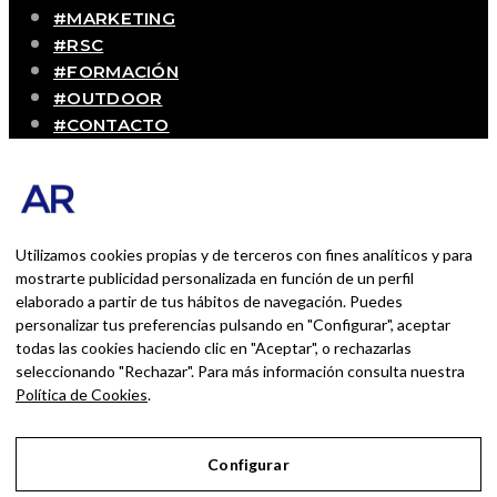
#MARKETING
#RSC
#FORMACIÓN
#OUTDOOR
#CONTACTO
SOBRE MÍ
Blog personal y profesional de Andrés Romero.
Experiencias personales y profesionales de una
persona que disfruta con lo que hace cada día
Utilizamos cookies propias y de terceros con fines analíticos y para
mostrarte publicidad personalizada en función de un perfil
elaborado a partir de tus hábitos de navegación. Puedes
BUSCAR POR:
personalizar tus preferencias pulsando en "Configurar", aceptar
BUSCAR
todas las cookies haciendo clic en "Aceptar", o rechazarlas
seleccionando "Rechazar". Para más información consulta nuestra
Ingresa las palabras de la búsqueda y presiona
Política de Cookies
.
Enter.
Configurar
Aviso Legal