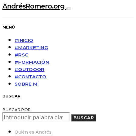
AndrésRomero.org
MENÚ
#INICIO
#MARKETING
#RSC
#FORMACIÓN
#OUTDOOR
#CONTACTO
SOBRE MÍ
BUSCAR
BUSCAR POR:
BUSCAR
Quién es Andrés