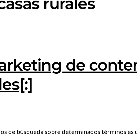
casas rurales
marketing de conte
es[:]
tados de búsqueda sobre determinados términos es 