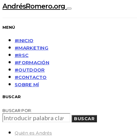
AndrésRomero.org
MENÚ
#INICIO
#MARKETING
#RSC
#FORMACIÓN
#OUTDOOR
#CONTACTO
SOBRE MÍ
BUSCAR
BUSCAR POR:
BUSCAR
Quién es Andrés