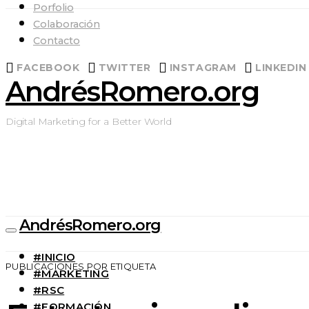
Porfolio
Colaboración
Contacto
FACEBOOK
TWITTER
INSTAGRAM
LINKEDIN
AndrésRomero.org
Digital Marketing for a Better World
AndrésRomero.org
#INICIO
PUBLICACIONES POR ETIQUETA
#MARKETING
#RSC
#FORMACIÓN