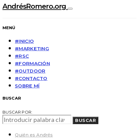
AndrésRomero.org
MENÚ
#INICIO
#MARKETING
#RSC
#FORMACIÓN
#OUTDOOR
#CONTACTO
SOBRE MÍ
BUSCAR
BUSCAR POR:
BUSCAR
Quién es Andrés