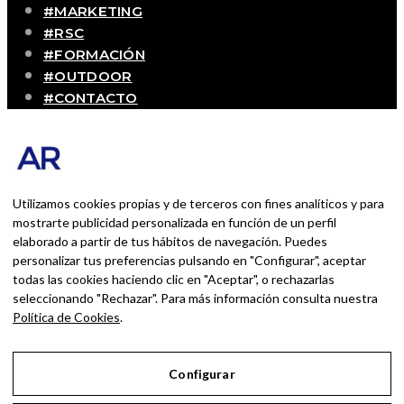
#MARKETING
#RSC
#FORMACIÓN
#OUTDOOR
#CONTACTO
SOBRE MÍ
Blog personal y profesional de Andrés Romero.
Experiencias personales y profesionales de una
persona que disfruta con lo que hace cada día
Utilizamos cookies propias y de terceros con fines analíticos y para
mostrarte publicidad personalizada en función de un perfil
elaborado a partir de tus hábitos de navegación. Puedes
BUSCAR POR:
personalizar tus preferencias pulsando en "Configurar", aceptar
BUSCAR
todas las cookies haciendo clic en "Aceptar", o rechazarlas
seleccionando "Rechazar". Para más información consulta nuestra
Ingresa las palabras de la búsqueda y presiona
Política de Cookies
.
Enter.
Configurar
Aviso Legal