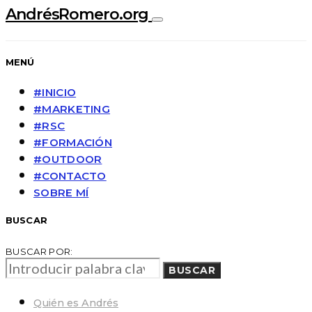
AndrésRomero.org
MENÚ
#INICIO
#MARKETING
#RSC
#FORMACIÓN
#OUTDOOR
#CONTACTO
SOBRE MÍ
BUSCAR
BUSCAR POR:
BUSCAR
Quién es Andrés