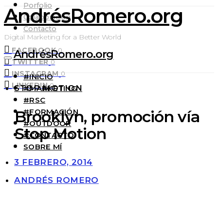
Porfolio
AndrésRomero.org
Colaboración
Contacto
Digital Marketing for a Better World
FACEBOOK
0
AndrésRomero.org
TWITTER
0
INSTAGRAM
0
#INICIO
LINKEDIN
0
STOP MOTION
#MARKETING
#RSC
#FORMACIÓN
Brooklyn, promoción vía
#OUTDOOR
Stop Motion
#CONTACTO
SOBRE MÍ
3 FEBRERO, 2014
ANDRÉS ROMERO