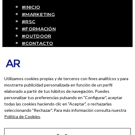
#INICIO
#MARKETING
#RSC
#FORMACIÓN
#OUTDOOR
#CONTACTO
SOBRE MÍ
Blog personal y profesional de Andrés
Romero. Experiencias personales y
profesionales de una persona que disfruta
Utilizamos cookies propias y de terceros con fines analíticos y para
con lo que hace cada día
mostrarte publicidad personalizada en función de un perfil
elaborado a partir de tus hábitos de navegación. Puedes
personalizar tus preferencias pulsando en "Configurar", aceptar
BUSCAR POR:
todas las cookies haciendo clic en "Aceptar", o rechazarlas
BUSCAR
seleccionando "Rechazar". Para más información consulta nuestra
Política de Cookies
.
Ingresa las palabras de la búsqueda y presiona
Enter.