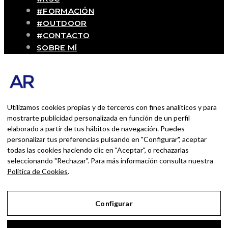
#FORMACIÓN
#OUTDOOR
#CONTACTO
SOBRE MÍ
Blog personal y profesional de Andrés
Romero. Experiencias personales y
profesionales de una persona que disfruta
con lo que hace cada día
Utilizamos cookies propias y de terceros con fines analíticos y para
mostrarte publicidad personalizada en función de un perfil
elaborado a partir de tus hábitos de navegación. Puedes
BUSCAR POR:
personalizar tus preferencias pulsando en "Configurar", aceptar
BUSCAR
todas las cookies haciendo clic en "Aceptar", o rechazarlas
seleccionando "Rechazar". Para más información consulta nuestra
Ingresa las palabras de la búsqueda y presiona
Política de Cookies
.
Enter.
Configurar
Aviso Legal