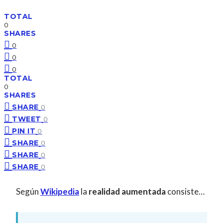
TOTAL
0
SHARES
0
0
0
TOTAL
0
SHARES
SHARE
0
TWEET
0
PIN IT
0
SHARE
0
SHARE
0
SHARE
0
Según
Wikipedia
la
realidad aumentada
consiste…