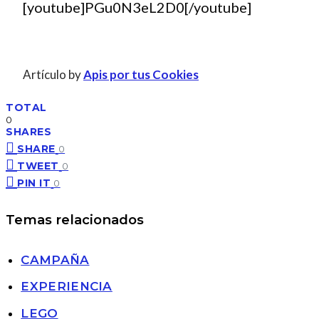
[youtube]PGu0N3eL2D0[/youtube]
Artículo by
Apis por tus Cookies
TOTAL
0
SHARES
SHARE
0
TWEET
0
PIN IT
0
Temas relacionados
CAMPAÑA
EXPERIENCIA
LEGO