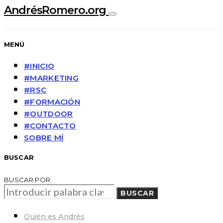
AndrésRomero.org
MENÚ
#INICIO
#MARKETING
#RSC
#FORMACIÓN
#OUTDOOR
#CONTACTO
SOBRE MÍ
BUSCAR
BUSCAR POR:
BUSCAR
Quién es Andrés