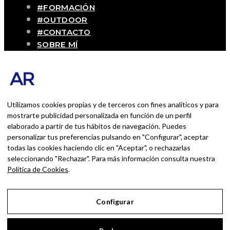
#FORMACIÓN
#OUTDOOR
#CONTACTO
SOBRE MÍ
Blog personal y profesional de Andrés
Romero. Experiencias personales y
profesionales de una persona que disfruta
con lo que hace cada día
Utilizamos cookies propias y de terceros con fines analíticos y para
mostrarte publicidad personalizada en función de un perfil
elaborado a partir de tus hábitos de navegación. Puedes
BUSCAR POR:
personalizar tus preferencias pulsando en "Configurar", aceptar
BUSCAR
todas las cookies haciendo clic en "Aceptar", o rechazarlas
seleccionando "Rechazar". Para más información consulta nuestra
Ingresa las palabras de la búsqueda y presiona
Política de Cookies
.
Enter.
Configurar
Aviso Legal