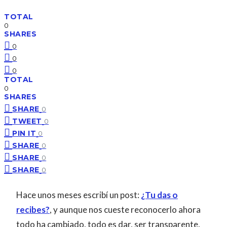
TOTAL
0
SHARES
0
0
0
TOTAL
0
SHARES
SHARE
0
TWEET
0
PIN IT
0
SHARE
0
SHARE
0
SHARE
0
Hace unos meses escribí un post:
¿Tu das o
recibes?
, y aunque nos cueste reconocerlo ahora
todo ha cambiado, todo es dar, ser transparente,