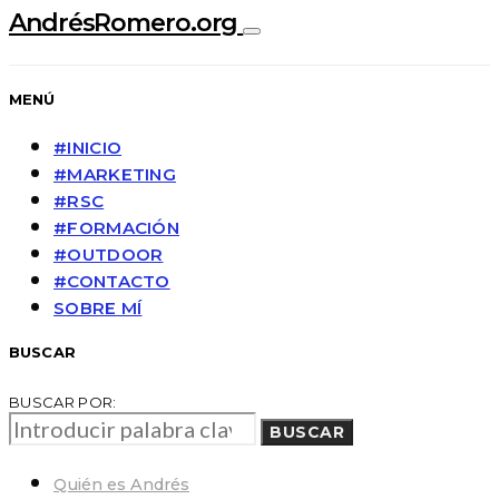
AndrésRomero.org
MENÚ
#INICIO
#MARKETING
#RSC
#FORMACIÓN
#OUTDOOR
#CONTACTO
SOBRE MÍ
BUSCAR
BUSCAR POR:
BUSCAR
Quién es Andrés