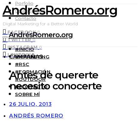
Porfolio
AndrésRomero.org
Colaboración
Contacto
Digital Marketing for a Better World
FACEBOOK
0
AndrésRomero.org
TWITTER
0
INSTAGRAM
0
#INICIO
LINKEDIN
0
CAMPAÑAS
#MARKETING
#RSC
#FORMACIÓN
Antes de quererte
#OUTDOOR
necesito conocerte
#CONTACTO
SOBRE MÍ
26 JULIO, 2013
ANDRÉS ROMERO