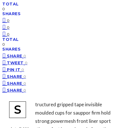
TOTAL
0
SHARES
0
0
0
TOTAL
0
SHARES
SHARE
0
TWEET
0
PIN IT
0
SHARE
0
SHARE
0
SHARE
0
tructured gripped tape invisible
S
moulded cups for sauppor firm hold
strong powermesh front liner sport