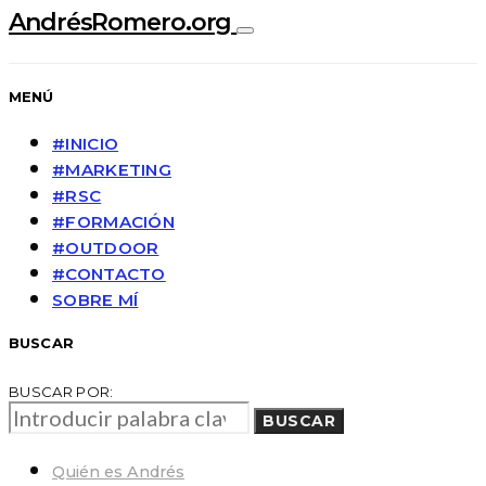
AndrésRomero.org
MENÚ
#INICIO
#MARKETING
#RSC
#FORMACIÓN
#OUTDOOR
#CONTACTO
SOBRE MÍ
BUSCAR
BUSCAR POR:
BUSCAR
Quién es Andrés