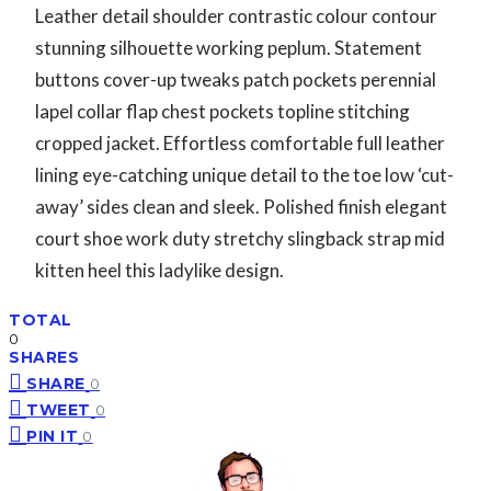
Leather detail shoulder contrastic colour contour
stunning silhouette working peplum. Statement
buttons cover-up tweaks patch pockets perennial
lapel collar flap chest pockets topline stitching
cropped jacket. Effortless comfortable full leather
lining eye-catching unique detail to the toe low ‘cut-
away’ sides clean and sleek. Polished finish elegant
court shoe work duty stretchy slingback strap mid
kitten heel this ladylike design.
TOTAL
0
SHARES
SHARE
0
TWEET
0
PIN IT
0