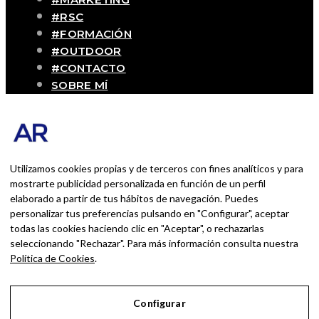
#RSC
#FORMACIÓN
#OUTDOOR
#CONTACTO
SOBRE MÍ
Blog personal y profesional de Andrés
Romero. Experiencias personales y
profesionales de una persona que disfruta
con lo que hace cada día
Utilizamos cookies propias y de terceros con fines analíticos y para
mostrarte publicidad personalizada en función de un perfil
elaborado a partir de tus hábitos de navegación. Puedes
BUSCAR POR:
personalizar tus preferencias pulsando en "Configurar", aceptar
BUSCAR
todas las cookies haciendo clic en "Aceptar", o rechazarlas
seleccionando "Rechazar". Para más información consulta nuestra
Ingresa las palabras de la búsqueda y presiona
Política de Cookies
.
Enter.
Configurar