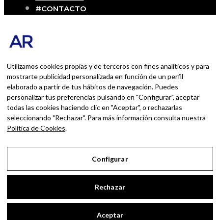
#CONTACTO
SOBRE MÍ
Blog personal y profesional de Andrés
Romero. Experiencias personales y
profesionales de una persona que disfruta
Utilizamos cookies propias y de terceros con fines analíticos y para
con lo que hace cada día
mostrarte publicidad personalizada en función de un perfil
elaborado a partir de tus hábitos de navegación. Puedes
personalizar tus preferencias pulsando en "Configurar", aceptar
BUSCAR POR:
todas las cookies haciendo clic en "Aceptar", o rechazarlas
BUSCAR
seleccionando "Rechazar". Para más información consulta nuestra
Política de Cookies
.
Ingresa las palabras de la búsqueda y presiona
Enter.
Configurar
Aviso Legal
Rechazar
Política de Privacidad
Política de Cookies
Aceptar
Configurar