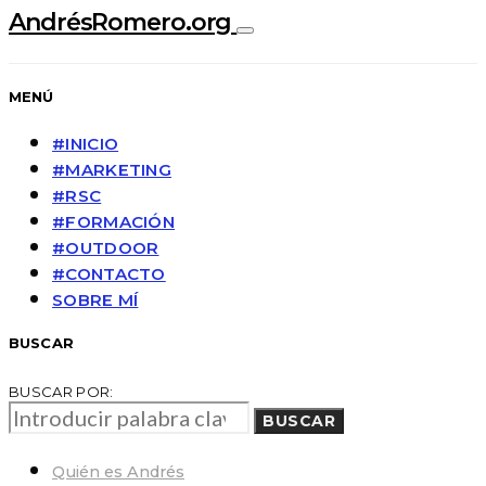
AndrésRomero.org
MENÚ
#INICIO
#MARKETING
#RSC
#FORMACIÓN
#OUTDOOR
#CONTACTO
SOBRE MÍ
BUSCAR
BUSCAR POR:
BUSCAR
Quién es Andrés