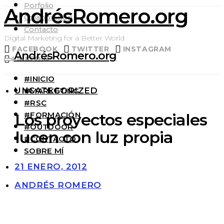
Porfolio
AndrésRomero.org
Colaboración
Contacto
Digital Marketing for a Better World
FACEBOOK
TWITTER
INSTAGRAM
AndrésRomero.org
LINKEDIN
#INICIO
UNCATEGORIZED
#MARKETING
#RSC
#FORMACIÓN
Los proyectos especiales
#OUTDOOR
lucen con luz propia
#CONTACTO
SOBRE MÍ
21 ENERO, 2012
ANDRÉS ROMERO