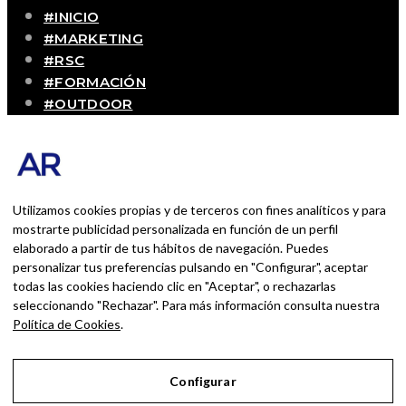
#INICIO
#MARKETING
#RSC
#FORMACIÓN
#OUTDOOR
#CONTACTO
SOBRE MÍ
Blog personal y profesional de Andrés Romero.
Experiencias personales y profesionales de una
Utilizamos cookies propias y de terceros con fines analíticos y para
persona que disfruta con lo que hace cada día
mostrarte publicidad personalizada en función de un perfil
elaborado a partir de tus hábitos de navegación. Puedes
personalizar tus preferencias pulsando en "Configurar", aceptar
BUSCAR POR:
todas las cookies haciendo clic en "Aceptar", o rechazarlas
BUSCAR
seleccionando "Rechazar". Para más información consulta nuestra
Política de Cookies
.
Ingresa las palabras de la búsqueda y presiona
Enter.
Configurar