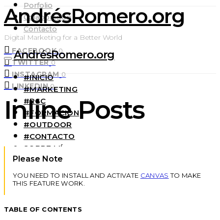
Porfolio
AndrésRomero.org
Colaboración
Contacto
Digital Marketing for a Better World
FACEBOOK
0
AndrésRomero.org
TWITTER
0
INSTAGRAM
0
#INICIO
LINKEDIN
0
#MARKETING
Inline Posts
#RSC
#FORMACIÓN
#OUTDOOR
#CONTACTO
SOBRE MÍ
Please Note
YOU NEED TO INSTALL AND ACTIVATE
CANVAS
TO MAKE
THIS FEATURE WORK.
TABLE OF CONTENTS