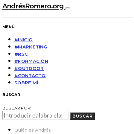
AndrésRomero.org
MENÚ
#INICIO
#MARKETING
#RSC
#FORMACIÓN
#OUTDOOR
#CONTACTO
SOBRE MÍ
BUSCAR
BUSCAR POR:
BUSCAR
Quién es Andrés