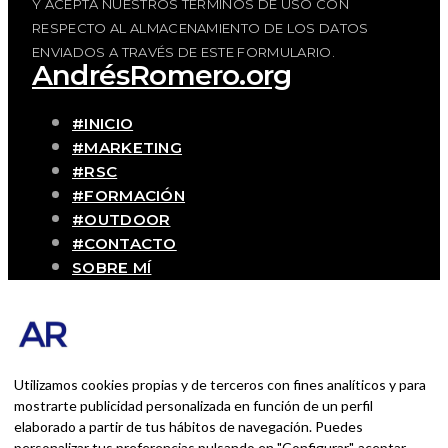
Y ACEPTA NUESTROS TÉRMINOS DE USO CON
RESPECTO AL ALMACENAMIENTO DE LOS DATOS
ENVIADOS A TRAVÉS DE ESTE FORMULARIO.
AndrésRomero.org
#INICIO
#MARKETING
#RSC
#FORMACIÓN
#OUTDOOR
#CONTACTO
SOBRE MÍ
Blog personal y profesional de Andrés
Romero. Experiencias personales y
profesionales de una persona que disfruta
con lo que hace cada día
Utilizamos cookies propias y de terceros con fines analíticos y para
mostrarte publicidad personalizada en función de un perfil
elaborado a partir de tus hábitos de navegación. Puedes
BUSCAR POR:
personalizar tus preferencias pulsando en "Configurar", aceptar