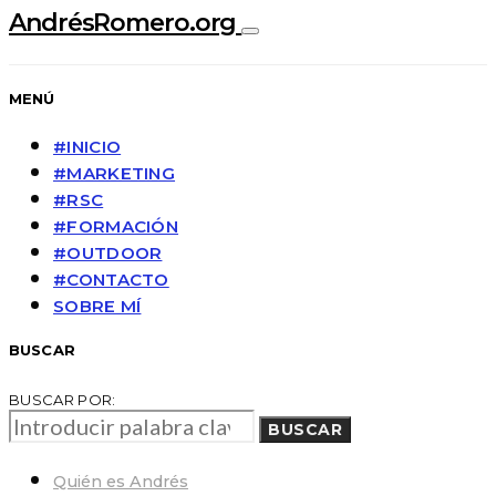
AndrésRomero.org
MENÚ
#INICIO
#MARKETING
#RSC
#FORMACIÓN
#OUTDOOR
#CONTACTO
SOBRE MÍ
BUSCAR
BUSCAR POR:
BUSCAR
Quién es Andrés