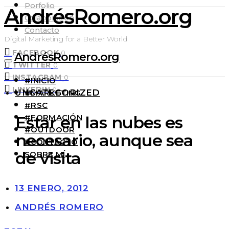
Porfolio
AndrésRomero.org
Colaboración
Contacto
Digital Marketing for a Better World
FACEBOOK
0
AndrésRomero.org
TWITTER
0
INSTAGRAM
0
#INICIO
LINKEDIN
0
UNCATEGORIZED
#MARKETING
#RSC
#FORMACIÓN
Estar en las nubes es
#OUTDOOR
necesario, aunque sea
#CONTACTO
de visita
SOBRE MÍ
13 ENERO, 2012
ANDRÉS ROMERO