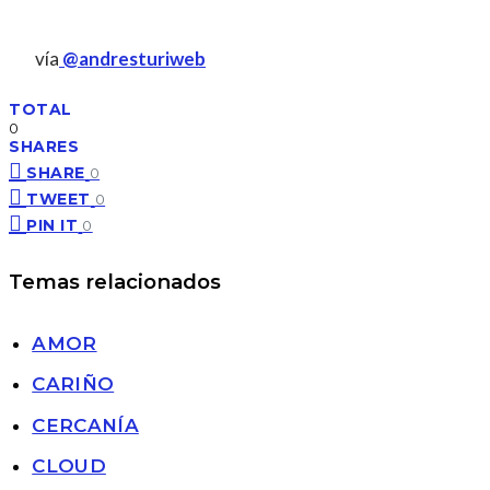
vía
@andresturiweb
TOTAL
0
SHARES
SHARE
0
TWEET
0
PIN IT
0
Temas relacionados
AMOR
CARIÑO
CERCANÍA
CLOUD