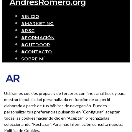
AndrésRomero.org
#INICIO
#MARKETING
#RSC
#FORMACIÓN
#OUTDOOR
#CONTACTO
SOBRE MÍ
Blog personal y profesional de Andrés
Romero. Experiencias personales y
profesionales de una persona que disfruta
con lo que hace cada día
Utilizamos cookies propias y de terceros con fines analíticos y para
mostrarte publicidad personalizada en función de un perfil
elaborado a partir de tus hábitos de navegación. Puedes
BUSCAR POR:
personalizar tus preferencias pulsando en "Configurar", aceptar
BUSCAR
todas las cookies haciendo clic en "Aceptar", o rechazarlas
seleccionando "Rechazar". Para más información consulta nuestra
Ingresa las palabras de la búsqueda y presiona
Política de Cookies
.