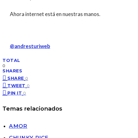
Ahora internet está en nuestras manos.
@andresturiweb
TOTAL
0
SHARES
SHARE
0
TWEET
0
PIN IT
0
Temas relacionados
AMOR
CHUNKY RICE