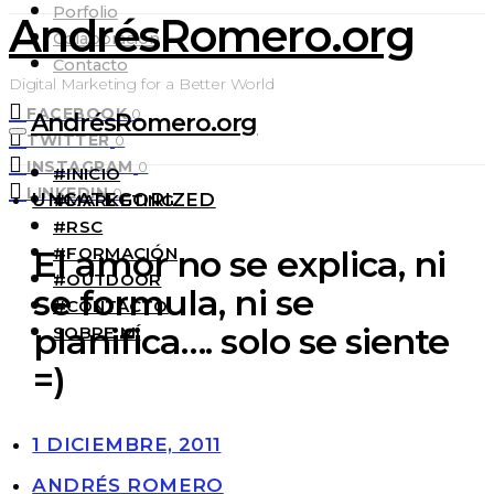
Porfolio
AndrésRomero.org
Colaboración
Contacto
Digital Marketing for a Better World
FACEBOOK
0
AndrésRomero.org
TWITTER
0
INSTAGRAM
0
#INICIO
LINKEDIN
0
UNCATEGORIZED
#MARKETING
#RSC
#FORMACIÓN
El amor no se explica, ni
#OUTDOOR
se formula, ni se
#CONTACTO
planifica…. solo se siente
SOBRE MÍ
=)
1 DICIEMBRE, 2011
ANDRÉS ROMERO