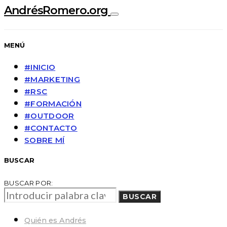
AndrésRomero.org
MENÚ
#INICIO
#MARKETING
#RSC
#FORMACIÓN
#OUTDOOR
#CONTACTO
SOBRE MÍ
BUSCAR
BUSCAR POR:
BUSCAR
Quién es Andrés