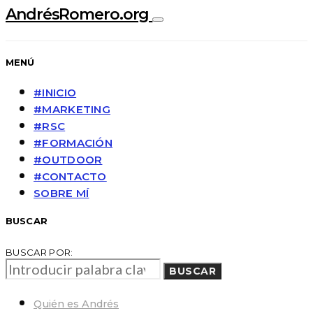
AndrésRomero.org
MENÚ
#INICIO
#MARKETING
#RSC
#FORMACIÓN
#OUTDOOR
#CONTACTO
SOBRE MÍ
BUSCAR
BUSCAR POR:
BUSCAR
Quién es Andrés