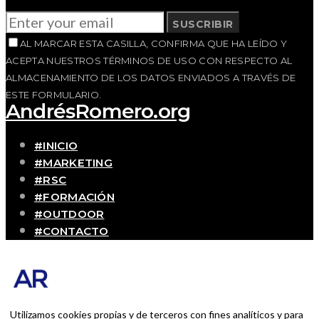
SUSCRIBIR
AL MARCAR ESTA CASILLA, CONFIRMA QUE HA LEÍDO Y
ACEPTA NUESTROS TÉRMINOS DE USO CON RESPECTO AL
ALMACENAMIENTO DE LOS DATOS ENVIADOS A TRAVÉS DE
ESTE FORMULARIO.
AndrésRomero.org
#INICIO
#MARKETING
#RSC
#FORMACIÓN
#OUTDOOR
#CONTACTO
SOBRE MÍ
Blog personal y profesional de Andrés Romero.
Experiencias personales y profesionales de una
persona que disfruta con lo que hace cada día
Utilizamos cookies propias y de terceros con fines analíticos y para