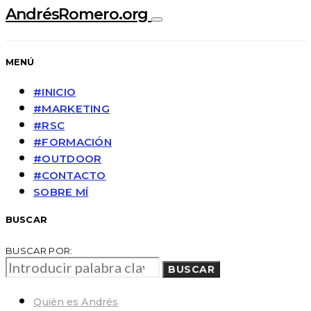
AndrésRomero.org
MENÚ
#INICIO
#MARKETING
#RSC
#FORMACIÓN
#OUTDOOR
#CONTACTO
SOBRE MÍ
BUSCAR
BUSCAR POR:
BUSCAR
Quién es Andrés