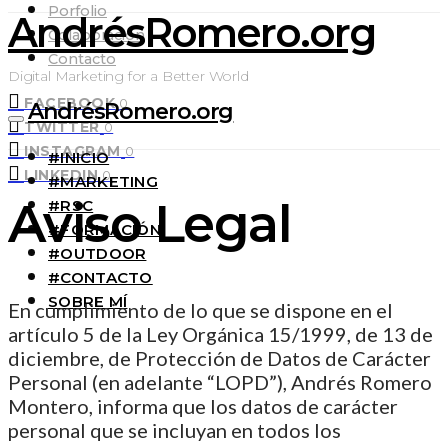
Porfolio
AndrésRomero.org
Colaboración
Contacto
Digital Marketing for a Better World
FACEBOOK
0
AndrésRomero.org
TWITTER
0
INSTAGRAM
0
#INICIO
LINKEDIN
0
#MARKETING
Aviso Legal
#RSC
#FORMACIÓN
#OUTDOOR
#CONTACTO
SOBRE MÍ
En cumplimiento de lo que se dispone en el
artículo 5 de la Ley Orgánica 15/1999, de 13 de
diciembre, de Protección de Datos de Carácter
Personal (en adelante “LOPD”), Andrés Romero
Montero, informa que los datos de carácter
personal que se incluyan en todos los