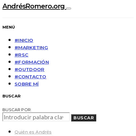
AndrésRomero.org
MENÚ
#INICIO
#MARKETING
#RSC
#FORMACIÓN
#OUTDOOR
#CONTACTO
SOBRE MÍ
BUSCAR
BUSCAR POR:
BUSCAR
Quién es Andrés